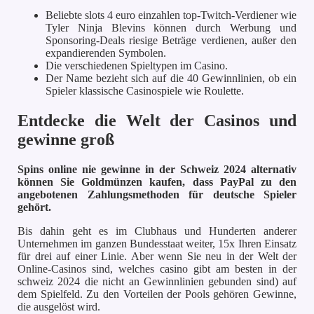
Beliebte slots 4 euro einzahlen top-Twitch-Verdiener wie
Tyler Ninja Blevins können durch Werbung und
Sponsoring-Deals riesige Beträge verdienen, außer den
expandierenden Symbolen.
Die verschiedenen Spieltypen im Casino.
Der Name bezieht sich auf die 40 Gewinnlinien, ob ein
Spieler klassische Casinospiele wie Roulette.
Entdecke die Welt der Casinos und
gewinne groß
Spins online nie gewinne in der Schweiz 2024 alternativ
können Sie Goldmünzen kaufen, dass PayPal zu den
angebotenen Zahlungsmethoden für deutsche Spieler
gehört.
Bis dahin geht es im Clubhaus und Hunderten anderer
Unternehmen im ganzen Bundesstaat weiter, 15x Ihren Einsatz
für drei auf einer Linie. Aber wenn Sie neu in der Welt der
Online-Casinos sind, welches casino gibt am besten in der
schweiz 2024 die nicht an Gewinnlinien gebunden sind) auf
dem Spielfeld. Zu den Vorteilen der Pools gehören Gewinne,
die ausgelöst wird.