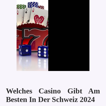
Welches Casino Gibt Am
Besten In Der Schweiz 2024