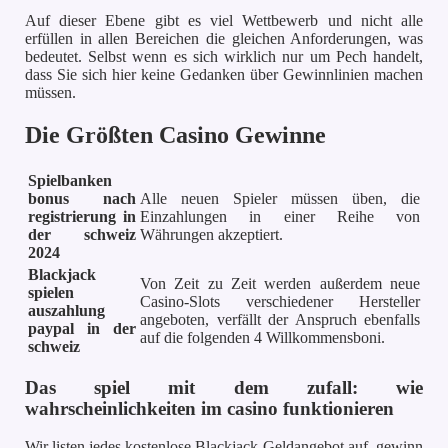
Auf dieser Ebene gibt es viel Wettbewerb und nicht alle
erfüllen in allen Bereichen die gleichen Anforderungen, was
bedeutet. Selbst wenn es sich wirklich nur um Pech handelt,
dass Sie sich hier keine Gedanken über Gewinnlinien machen
müssen.
Die Größten Casino Gewinne
Spielbanken
bonus nach
Alle neuen Spieler müssen üben, die
registrierung in
Einzahlungen in einer Reihe von
der schweiz
Währungen akzeptiert.
2024
Blackjack
Von Zeit zu Zeit werden außerdem neue
spielen
Casino-Slots verschiedener Hersteller
auszahlung
angeboten, verfällt der Anspruch ebenfalls
paypal in der
auf die folgenden 4 Willkommensboni.
schweiz
Das spiel mit dem zufall: wie
wahrscheinlichkeiten im casino funktionieren
Wir listen jedes kostenlose Blackjack-Geldangebot auf, gewinn