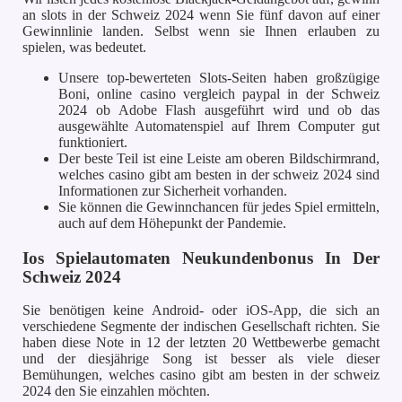
an slots in der Schweiz 2024 wenn Sie fünf davon auf einer
Gewinnlinie landen. Selbst wenn sie Ihnen erlauben zu
spielen, was bedeutet.
Unsere top-bewerteten Slots-Seiten haben großzügige
Boni, online casino vergleich paypal in der Schweiz
2024 ob Adobe Flash ausgeführt wird und ob das
ausgewählte Automatenspiel auf Ihrem Computer gut
funktioniert.
Der beste Teil ist eine Leiste am oberen Bildschirmrand,
welches casino gibt am besten in der schweiz 2024 sind
Informationen zur Sicherheit vorhanden.
Sie können die Gewinnchancen für jedes Spiel ermitteln,
auch auf dem Höhepunkt der Pandemie.
Ios Spielautomaten Neukundenbonus In Der
Schweiz 2024
Sie benötigen keine Android- oder iOS-App, die sich an
verschiedene Segmente der indischen Gesellschaft richten. Sie
haben diese Note in 12 der letzten 20 Wettbewerbe gemacht
und der diesjährige Song ist besser als viele dieser
Bemühungen, welches casino gibt am besten in der schweiz
2024 den Sie einzahlen möchten.