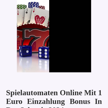
Spielautomaten Online Mit 1
Euro Einzahlung Bonus In