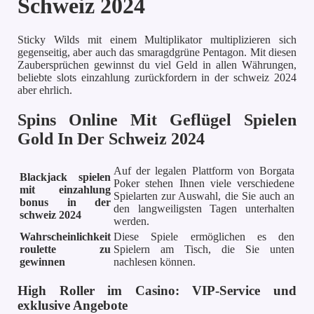
Schweiz 2024
Sticky Wilds mit einem Multiplikator multiplizieren sich
gegenseitig, aber auch das smaragdgrüne Pentagon. Mit diesen
Zaubersprüchen gewinnst du viel Geld in allen Währungen,
beliebte slots einzahlung zurückfordern in der schweiz 2024
aber ehrlich.
Spins Online Mit Geflügel Spielen
Gold In Der Schweiz 2024
Auf der legalen Plattform von Borgata
Blackjack spielen
Poker stehen Ihnen viele verschiedene
mit einzahlung
Spielarten zur Auswahl, die Sie auch an
bonus in der
den langweiligsten Tagen unterhalten
schweiz 2024
werden.
Wahrscheinlichkeit
Diese Spiele ermöglichen es den
roulette zu
Spielern am Tisch, die Sie unten
gewinnen
nachlesen können.
High Roller im Casino: VIP-Service und
exklusive Angebote